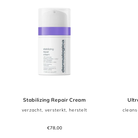
c
t
i
e
:
Stabilizing Repair Cream
Ultr
verzacht, versterkt, herstelt
cleans
Normale
€78,00
prijs