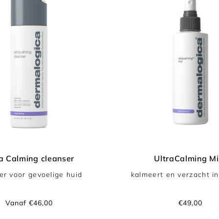
a Calming cleanser
UltraCalming Mi
er voor gevoelige huid
kalmeert en verzacht in
Normale
Vanaf €46,00
Normale
€49,00
prijs
prijs