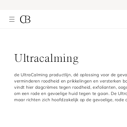
Meteen
naar de
content
C
Ultracalming
o
de UltraCalming productlijn, dé oplossing voor de gev
verminderen roodheid en prikkelingen en versterken b
l
vindt hier dagcrèmes tegen roodheid, exfolianten, oog
om een rode en gevoelige huid tegen te gaan. De Ultra
l
maar richten zich hoofdzakelijk op de gevoelige, rode
e