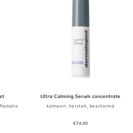
st
Ultra Calming Serum concentrate
flamatie
kalmeert, herstelt, beschermd
Normale
€74,00
prijs