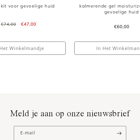
skit voor gevoelige huid
kalmerende gel moisturiz
gevoelige huid
Normale
Aanbiedingsprijs
€47,00
€74,00
Normale
€60,00
prijs
prijs
 Het Winkelmandje
In Het Winkelman
Meld je aan op onze nieuwsbrief
E‑mail